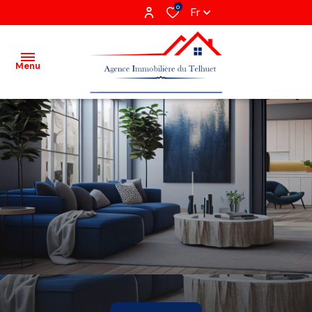
0
Fr
Menu
Acheter
Louer
Vendre
Gestion
locative
Agence
Recrutement