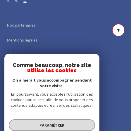
Nos partenaires
Mentions légales
Admin
Comme beaucoup, notre site
utilise les cookies
Nos honoraires
On aimerait vous accompagner pendant
Politique RGPD
votre visite.
En poursuivant, vous acceptez l'utilisation des
cookies par ce site, afin de vous proposer des
Cookies
contenus adaptés et réaliser des statistiques !
© 2026 | Tous droits réservés
PARAMÉTRER