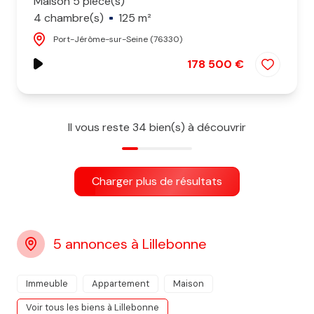
Maison 5 pièce(s)
4 chambre(s)
125 m²
Port-Jérôme-sur-Seine (76330)
178 500 €
Il vous reste
34
bien(s) à découvrir
Charger plus de résultats
5 annonces à Lillebonne
Immeuble
Appartement
Maison
Voir tous les biens à Lillebonne