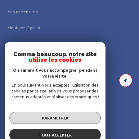
Nos partenaires
Mentions légales
Admin
Comme beaucoup, notre site
utilise les cookies
Nos honoraires
On aimerait vous accompagner pendant
Politique RGPD
votre visite.
En poursuivant, vous acceptez l'utilisation des
cookies par ce site, afin de vous proposer des
Cookies
contenus adaptés et réaliser des statistiques !
© 2026 | Tous droits réservés
PARAMÉTRER
Réalisé par
TOUT ACCEPTER