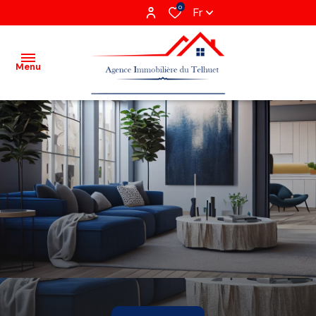
0
Fr
Menu
Acheter
Louer
Vendre
Gestion
locative
Agence
Recrutement