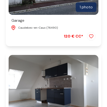
1 photo
Garage
Caudebec-en-Caux (76490)
120 € CC*