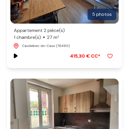
5 photos
Appartement 2 pièce(s)
1 chambre(s)
27 m²
Caudebec-en-Caux (76490)
415,30 € CC*