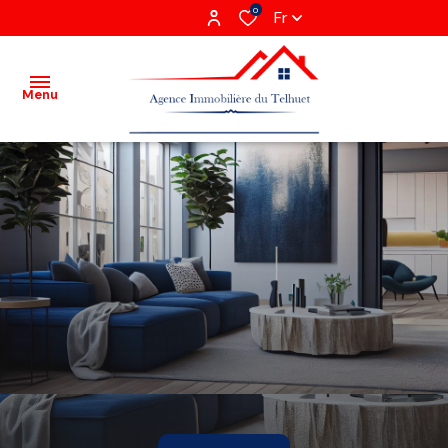
0
Fr
Menu
Acheter
Louer
Vendre
Gestion
locative
Agence
Recrutement