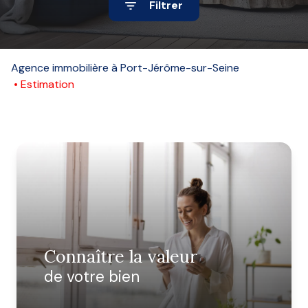
Filtrer
Alerte
e-
mail
Agence immobilière à Port-Jérôme-sur-Seine
Estimation
Contact
Connaître la valeur
de votre bien