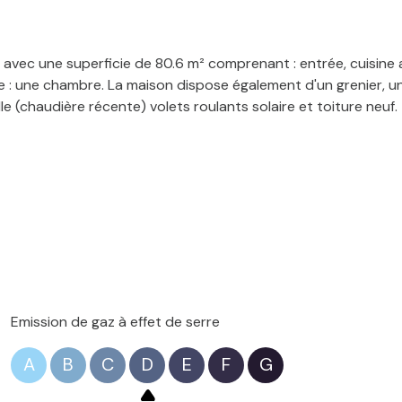
vec une superficie de 80.6 m² comprenant : entrée, cuisine a
 : une chambre. La maison dispose également d'un grenier, un 
le (chaudière récente) volets roulants solaire et toiture neuf.
Emission de gaz à effet de serre
A
B
C
D
E
F
G