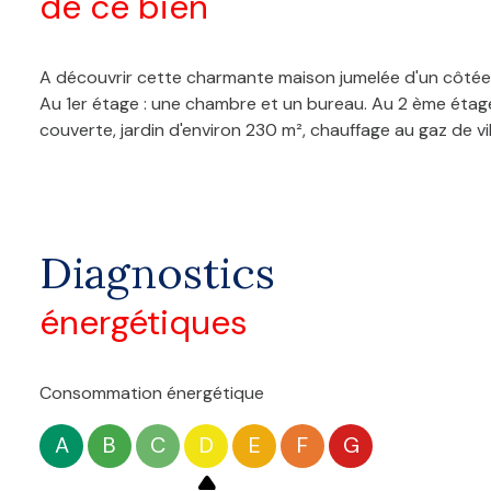
de ce bien
A découvrir cette charmante maison jumelée d'un côtée a
Au 1er étage : une chambre et un bureau. Au 2 ème étage
couverte, jardin d'environ 230 m², chauffage au gaz de vil
Diagnostics
énergétiques
Consommation énergétique
A
B
C
D
E
F
G