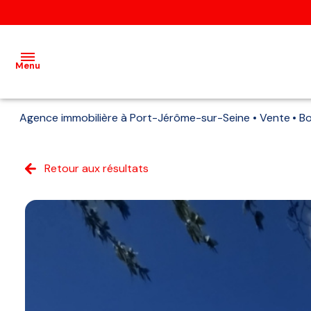
Menu
Agence immobilière à Port-Jérôme-sur-Seine
Vente
B
Acheter
Louer
Retour aux résultats
Vendre
Gestion
locative
Agence
Recrutement