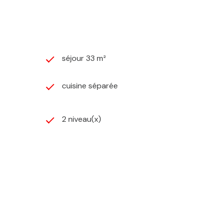
séjour 33 m²
cuisine séparée
2 niveau(x)