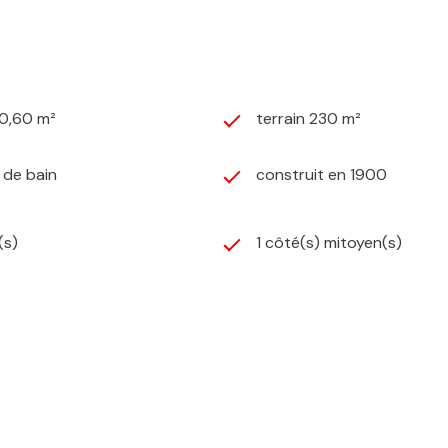
80,60 m²
terrain 230 m²
) de bain
construit en 1900
(s)
1 côté(s) mitoyen(s)