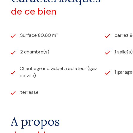
de ce bien
Surface 80,60 m²
carrez 
2 chambre(s)
1 salle(s
Chauffage individuel : radiateur (gaz
1 garage
de ville)
terrasse
A propos