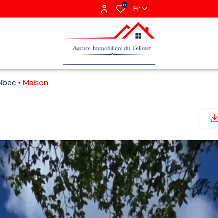
0
Fr
olbec
Maison