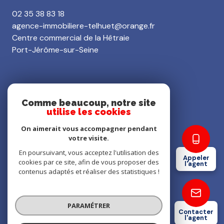
02 35 38 83 18
agence-immobiliere-telhuet@orange.fr
Centre commercial de la Hêtraie
Port-Jérôme-sur-Seine
Restons connectés
Comme beaucoup, notre site
utilise les cookies
On aimerait vous accompagner pendant
votre visite.
Nos partenaires
En poursuivant, vous acceptez l'utilisation des
Appeler
cookies par ce site, afin de vous proposer des
l'agent
contenus adaptés et réaliser des statistiques !
Mentions légales
Admin
PARAMÉTRER
Contacter
l'agent