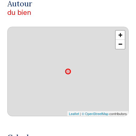
Autour
du bien
+
−
Leaflet
|
© OpenStreetMap
contributors