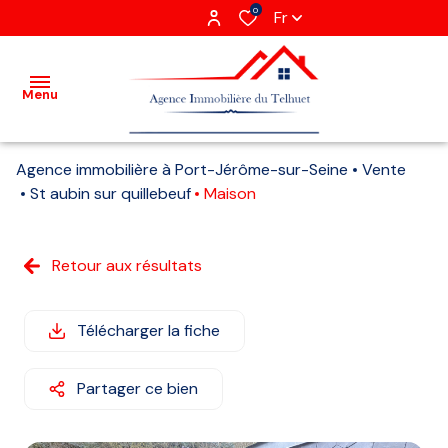
0
Fr
Menu
Agence immobilière à Port-Jérôme-sur-Seine
Vente
Acheter
St aubin sur quillebeuf
Maison
Louer
Retour aux résultats
Vendre
Gestion
Télécharger la fiche
locative
Partager ce bien
Agence
Recrutement