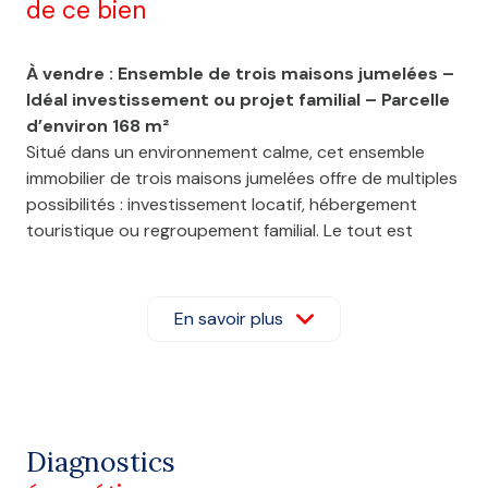
de ce bien
À vendre : Ensemble de trois maisons jumelées –
Idéal investissement ou projet familial – Parcelle
d’environ 168 m²
Situé dans un environnement calme, cet ensemble
immobilier de trois maisons jumelées offre de multiples
possibilités : investissement locatif, hébergement
touristique ou regroupement familial. Le tout est
implanté sur une parcelle d’environ
168 m²
.
Maison 1
D’une configuration fonctionnelle, elle comprend : une
En savoir plus
cuisine, u
n séjour/salon,
une
salle de bain avec
WC
, d
eux chambres
,un
bureau
idéal pour télétravail
ou espace enfant.
Maison 2
Charmante et chaleureuse, elle se compose de : une
Diagnostics
cuisine
, un séjour/salon,une
salle de douche avec