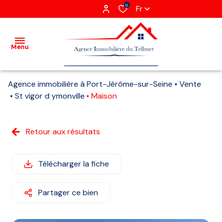
0
Fr
Menu
Agence immobilière à Port-Jérôme-sur-Seine
Vente
Acheter
St vigor d ymonville
Maison
Louer
Retour aux résultats
Vendre
Gestion
Télécharger la fiche
locative
Partager ce bien
Agence
Recrutement