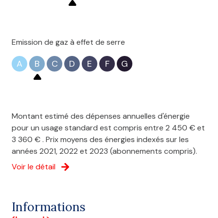
chambre
10.60 m²
Terrain de 907 m²
salle de bain
5 m²
Maison familiale aux beaux volumes
sous-sol complet
m²
À visiter sans tarder !
Contacter moi au 06x68x33x70x80 pour programmer
Emission de gaz à effet de serre
une visite
Les informations sur les risques auxquels ce bien est
A
B
C
D
E
F
G
exposé, sont disponibles sur le site Géorisques :
http://www.georisques.gouv.fr.
Montant estimé des dépenses annuelles d'énergie
pour un usage standard est compris entre 2 450 € et
3 360 € . Prix moyens des énergies indexés sur les
années 2021, 2022 et 2023 (abonnements compris).
Voir le détail
Informations