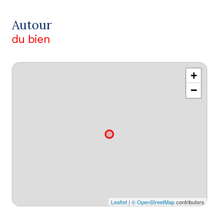
Autour
du bien
+
−
Leaflet
|
© OpenStreetMap
contributors