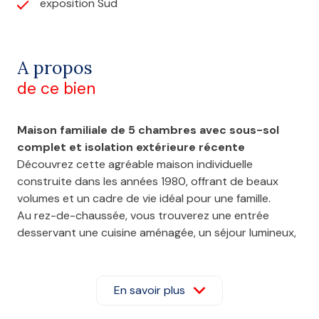
exposition Sud
A propos
de ce bien
Maison familiale de 5 chambres avec sous-sol
complet et isolation extérieure récente
Découvrez cette agréable maison individuelle
construite dans les années 1980, offrant de beaux
volumes et un cadre de vie idéal pour une famille.
Au rez-de-chaussée, vous trouverez une entrée
desservant une cuisine aménagée, un séjour lumineux,
un salon convivial, deux chambres, une salle de douche
ainsi qu'un WC indépendant, permettant une vie de
plain-pied particulièrement appréciable.
En savoir plus
À l'étage, un palier distribue trois chambres
supplémentaires, une seconde salle de douche et un