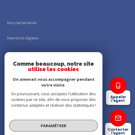
Nos partenaires
Mentions légales
Admin
Comme beaucoup, notre site
utilise les cookies
Nos honoraires
On aimerait vous accompagner pendant
Politique RGPD
votre visite.
En poursuivant, vous acceptez l'utilisation des
Appeler
cookies par ce site, afin de vous proposer des
Cookies
l'agent
contenus adaptés et réaliser des statistiques !
© 2026 | Tous droits réservés
PARAMÉTRER
Contacter
l'agent