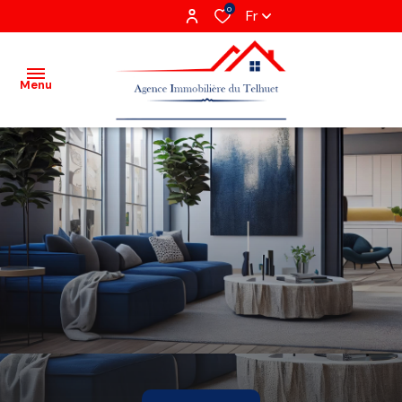
0
Fr
Menu
Acheter
Louer
Vendre
Gestion
locative
Agence
Recrutement