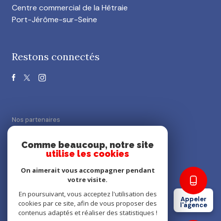
Centre commercial de la Hêtraie
Port-Jérôme-sur-Seine
Restons connectés
Nos partenaires
Comme beaucoup, notre site
Mentions légales
utilise les cookies
On aimerait vous accompagner pendant
Admin
votre visite.
En poursuivant, vous acceptez l'utilisation des
Nos honoraires
Appeler
cookies par ce site, afin de vous proposer des
l'agence
contenus adaptés et réaliser des statistiques !
Politique RGPD