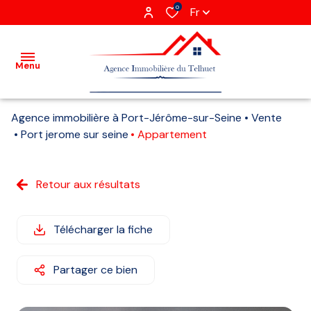
0
Fr
Menu
Agence immobilière à Port-Jérôme-sur-Seine
Vente
Acheter
Port jerome sur seine
Appartement
Louer
Retour aux résultats
Vendre
Gestion
Télécharger la fiche
locative
Partager ce bien
Agence
Recrutement