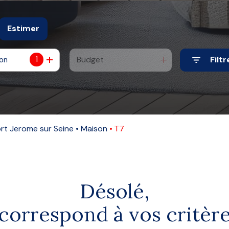
Estimer
1
Budget
Filtr
ion
e
o pro
ort Jerome sur Seine
Maison
T7
Désolé,
correspond à vos critèr