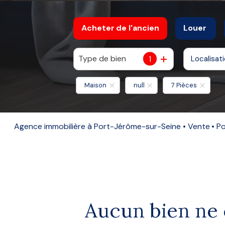
Acheter
de l'ancien
Louer
Type de bien
1
Localisat
De l'ancien
à l'anné
De l'immo pro
De l'imm
Maison
null
7 Pièces
Agence immobilière à Port-Jérôme-sur-Seine
Vente
P
Aucun bien ne 