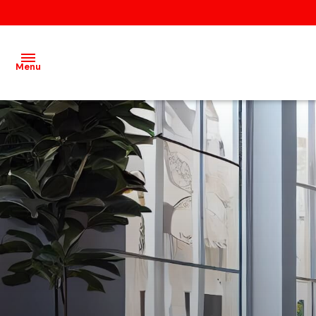
Menu
Acheter
Louer
Vendre
Gestion
locative
Agence
Recrutement