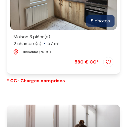
5 photos
Maison 3 pièce(s)
2 chambre(s)
57 m²
Lillebonne (76170)
580 € CC*
* CC : Charges comprises