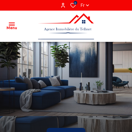
0
Fr
Menu
Acheter
Louer
Vendre
Gestion
locative
Agence
Recrutement