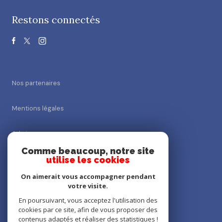
Restons connectés
Nos partenaires
Mentions légales
Admin
Comme beaucoup, notre site
utilise les cookies
Nos honoraires
On aimerait vous accompagner pendant
Politique RGPD
votre visite.
En poursuivant, vous acceptez l'utilisation des
cookies par ce site, afin de vous proposer des
Cookies
contenus adaptés et réaliser des statistiques !