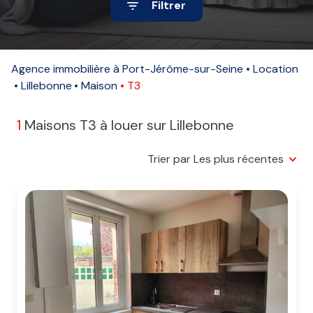
Filtrer
Alerte
e-
mail
Agence immobilière à Port-Jérôme-sur-Seine
Location
Lillebonne
Maison
T3
Contact
1
Maisons T3 à louer sur Lillebonne
Trier par Les plus récentes