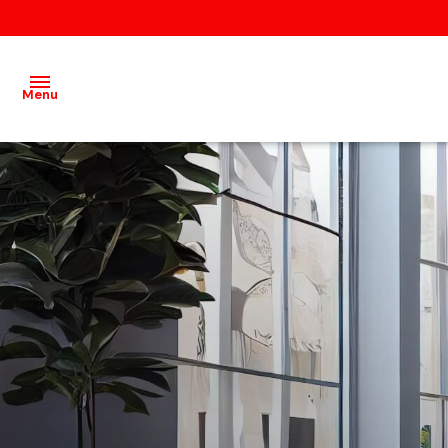
Menu
Acheter
Louer
Vendre
Gestion
locative
Agence
Recrutement