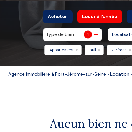
Acheter
Louer
à l'année
Type de bien
1
Localisat
De l'ancien
à l'année
De l'immo pro
De l'immo pro
Appartement
null
2 Pièces
Agence immobilière à Port-Jérôme-sur-Seine
Location
Aucun bien ne 