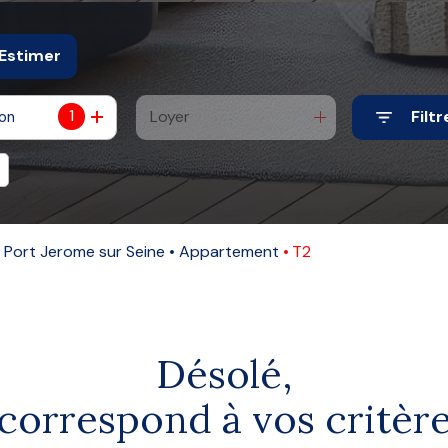
Estimer
1
Loyer
Filtr
ion
Port Jerome sur Seine
Appartement
T2
Désolé,
correspond à vos critèr